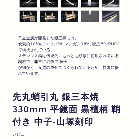
日立金属が開発した銀三鋼には、
炭素約1.05%, クロム13%, マンガン0.8% , 硬度 59-62HRC
で構成されている。
ステンレス鋼は伝統的にもっとも頻繁に使用されている
鋼材で、非常に純粋で 粒子
が細かく、良質の成分でつくられているため、性能に優
れています。
先丸蛸引丸 銀三本焼
330mm 平鏡面 黒檀柄 鞘
付き 中子-山塚刻印
レビュー