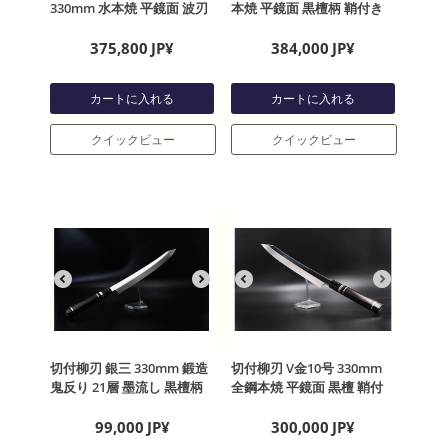
330mm 水本焼 平鏡面 波刃
本焼 平鏡面 黒檀柄 鞘付き
文 黒檀柄 鞘付き 富樫憲治
中川悟志作
作
375,800
JP¥
384,000
JP¥
カートに入れる
カートに入れる
クイックビュー
クイックビュー
切付柳刃 銀三 330mm 鍛造
切付柳刃 V金10号 330mm
鬼反り 21層 墨流し 黒檀柄
全鋼本焼 平鏡面 黒檀 鞘付
研ぎ：清水 将矢
き 【左利き用】
99,000
JP¥
300,000
JP¥