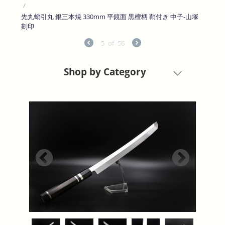
/
先丸蛸引丸 銀三本焼 330mm 平鏡面 黒檀柄 鞘付き 中子-山塚
刻印
5
of
56
Shop by Category