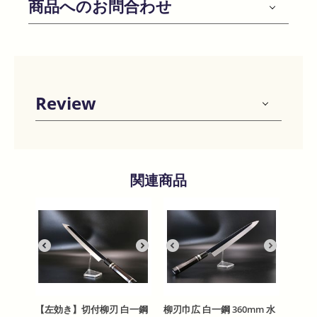
商品へのお問合わせ
Review
関連商品
【左効き】切付柳刃 白一鋼
柳刃巾広 白一鋼 360mm 水